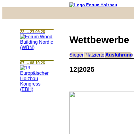
22. – 23.09.26
Wettbewerbe
Sieger
Platzierte
Ausführung
07. – 08.10.26
12|2025