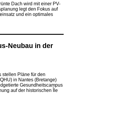
rünte Dach wird mit einer PV-
splanung legt den Fokus auf
leinsatz und ein optimales
s-Neubau in der
s stellen Pläne für den
QHU) in Nantes (Bretange)
udgetierte Gesundheitscampus
ung auf der historischen Île