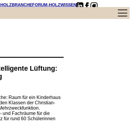
-HOLZBRANCHE
FORUM-HOLZWISSEN
Menü
elligente Lüftung:
g
che: Raum für ein Kinderhaus
iden Klassen der Christian-
Mehrzweckfunktion.
- und Fachräume für die
z für rund 60 Schülerinnen