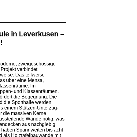
le in Leverkusen –
!
moderne, zweigeschossige
 Projekt verbindet
weise. Das teilweise
oss über eine Mensa,
lassenräume. Im
ruppen- und Klassenräumen.
fördert die Begegnung. Die
d die Sporthalle werden
us einem Stützen-Unterzug-
er die massiven Kerne
aussteifende Wände nötig, was
ppendecken aus nachgiebig
haben Spannweiten bis acht
d als Holztafelbauwände mit