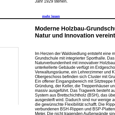
Jahr 1929 stehen.
mehr lesen
Moderne Holzbau-Grundschu
Natur und Innovation vereint
Im Herzen der Waldsiedlung entsteht eine 
Grundschule mit integrierter Sporthalle. Das
Naturverbundenheit mit innovativer Holzbau
unterkellerte Gebäude verfügt im Erdgesch
Verwaltungsräume, ein Lehrerzimmer und K
Obergeschoss befinden sich Cluster mit G
Ein offener Eingangsbereich mit Sitztreppe 
Gründung, der Keller, die Treppenhäuser un
massiv ausgeführt. Das Tragwerk besteht a
System aus Brettschichtholz (BSH), das üb
ausgesteift wird. Dadurch sind nur wenige 
die gewünschte Flexibilität schafft. Die Ri
verbundenen BSH-Rippen und BSP-Platten 
Meter. Die nicht tragenden Außenwände sin