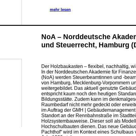
mehr lesen
NoA – Norddeutsche Akadem
und Steuerrecht, Hamburg (
Der Holzbaukasten – flexibel, nachhaltig, wir
In der Norddeutschen Akademie für Finanz
(NoA) werden Steuerbeamtinnen und -beam
von Hamburg, Mecklenburg-Vorpommern un
weitergebildet. Das aktuell genutzte Geb
entspricht kaum noch den heutigen Standar
Bildungsstätte. Zudem kann im denkmalges
Raumbedarf nicht mehr gedeckt oder erweite
im Auftrag der GMH | Gebäudemanagement
Standort an der Rennbahnstraße im Stadtte
Holzsystembauweise. Dieser soll als Modell
Hochschulbauten dienen. Das neue Gebäud
Pachthof“ wird im Kontext eines Schulbaus