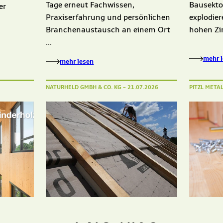
Tage erneut Fachwissen,
Bausektor
er
Praxiserfahrung und persönlichen
explodie
Branchenaustausch an einem Ort
hohen Zin
...
mehr 
mehr lesen
NATURHELD GMBH & CO. KG
– 21.07.2026
PITZL META