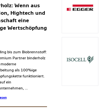
rholz: Wenn aus
ion, Hightech und
schaft eine
ge Wertschöpfung
ing bis zum Biobrennstoff:
emium Partner binderholz
e moderne
rbeitung als 100%ige
pfungskette funktioniert.
auf ein
unternehmen, ...
lesen