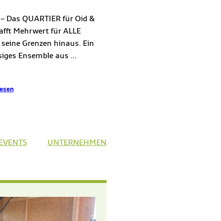
e – Das QUARTIER für Oid &
afft Mehrwert für ALLE
 seine Grenzen hinaus. Ein
iges Ensemble aus ...
lesen
ET IN NEUEM TAB)
(ÖFFNET IN NEUEM TAB)
(ÖFFNET IN NEUEM TAB)
EVENTS
UNTERNEHMEN