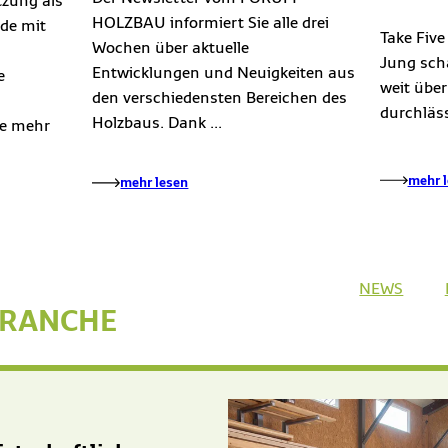
zung als
HOLZBAU informiert Sie alle drei
rde mit
Take Fiv
Wochen über aktuelle
Jung sch
Entwicklungen und Neuigkeiten aus
e
weit über
den verschiedensten Bereichen des
durchläss
Holzbaus. Dank ...
ie mehr
mehr 
mehr lesen
(ÖFFN
NEWS
RANCHE