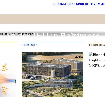
FORUM-HOLZKARRIERE
FORUM-H
Holzbau als Bindeglied
an der JHU in Baltimore
e
HOLZWISSEN
FORUM HOL
mehr lesen