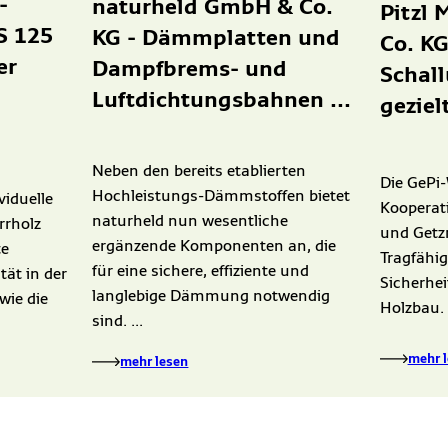
-
naturheld GmbH & Co.
Pitzl
S 125
KG - Dämmplatten und
Co. KG
er
Dampfbrems- und
Schal
Luftdichtungsbahnen ...
gezie
Neben den bereits etablierten
Die GePi-
Hochleistungs-Dämmstoffen bietet
viduelle
Kooperati
naturheld nun wesentliche
rrholz
und Getzn
ergänzende Komponenten an, die
te
Tragfähig
für eine sichere, effiziente und
tät in der
Sicherhe
langlebige Dämmung notwendig
wie die
Holzbau.
sind. ...
mehr 
mehr lesen