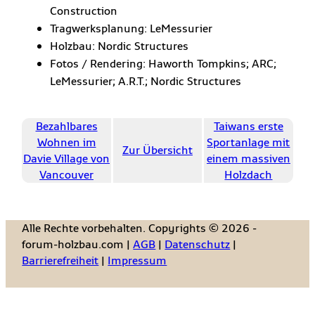
Construction
Tragwerksplanung: LeMessurier
Holzbau: Nordic Structures
Fotos / Rendering: Haworth Tompkins; ARC;
LeMessurier; A.R.T.; Nordic Structures
Bezahlbares
Taiwans erste
Wohnen im
Sportanlage mit
Zur Übersicht
Davie Village von
einem massiven
Vancouver
Holzdach
Alle Rechte vorbehalten. Copyrights © 2026 -
forum-holzbau.com |
AGB
|
Datenschutz
|
Barrierefreiheit
|
Impressum