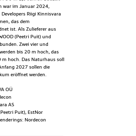
inn war im Januar 2024,
 Developers Riigi Kinnisvara
men, das dem
et ist. Als Zulieferer aus
WOOD (Peetri Puit) und
ebunden. Zwei vier und
werden bis 20 m hoch, das
 m hoch. Das Naturhaus soll
Anfang 2027 sollen die
kum eröffnet werden.
AVA OÜ
decon
vara AS
eetri Puit), EstNor
Renderings: Nordecon