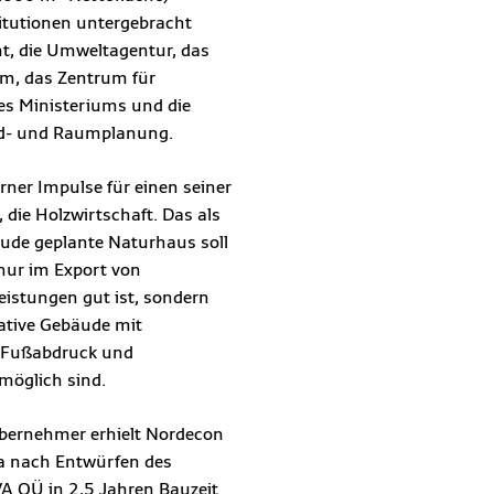
titutionen untergebracht
t, die Umweltagentur, das
m, das Zentrum für
es Ministeriums und die
nd- und Raumplanung.
rner Impulse für einen seiner
 die Holzwirtschaft. Das als
äude geplante Naturhaus soll
 nur im Export von
istungen gut ist, sondern
ative Gebäude mit
 Fußabdruck und
 möglich sind.
bernehmer erhielt Nordecon
ja nach Entwürfen des
A OÜ in 2,5 Jahren Bauzeit