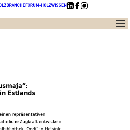
OLZBRANCHE
FORUM-HOLZWISSEN
Menü
usmaja“:
n Estlands
einen repräsentativen
ähnliche Zugkraft entwickeln
ralbibliothek „Oodi“ in Helsinki