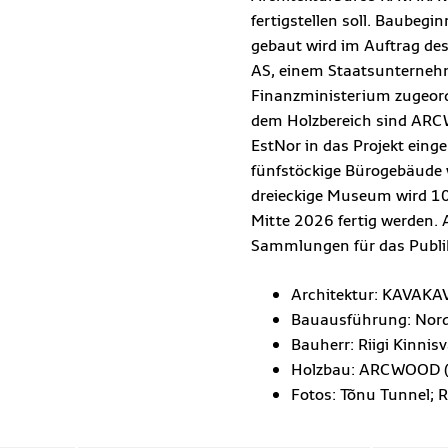
fertigstellen soll. Baubeg
gebaut wird im Auftrag des
AS, einem Staatsunterneh
Finanzministerium zugeordn
dem Holzbereich sind ARC
EstNor in das Projekt eing
fünfstöckige Bürogebäude 
dreieckige Museum wird 10
Mitte 2026 fertig werden. 
Sammlungen für das Publi
Architektur: KAVAK
Bauausführung: Nor
Bauherr: Riigi Kinnis
Holzbau: ARCWOOD (P
Fotos: Tõnu Tunnel; 