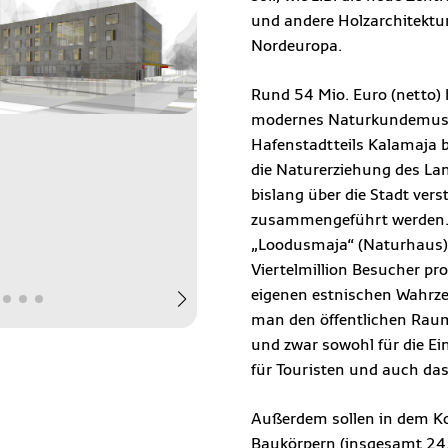
und andere Holzarchitektu
Nordeuropa.
Rund 54 Mio. Euro (netto) 
modernes Naturkundemus
Hafenstadtteils Kalamaja b
die Naturerziehung des Lan
bislang über die Stadt ve
zusammengeführt werden.
„Loodusmaja“ (Naturhaus) w
Viertelmillion Besucher pr
eigenen estnischen Wahrzei
man den öffentlichen Raum
und zwar sowohl für die Ei
für Touristen und auch das 
Außerdem sollen in dem Ko
Baukörpern (insgesamt 24