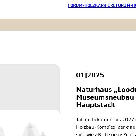
FORUM-HOLZKARRIERE
FORUM-H
01|2025
Naturhaus „Lood
Museumsneubau i
Hauptstadt
Tallinn bekommt bis 2027 
Holzbau-Komplex, der eine 
soll, wie z.B. die neue Zent