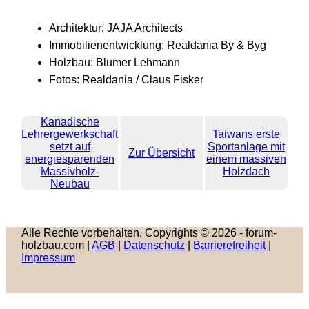
Architektur: JAJA Architects
Immobilienentwicklung: Realdania By & Byg
Holzbau: Blumer Lehmann
Fotos: Realdania / Claus Fisker
Kanadische
Lehrergewerkschaft
Taiwans erste
setzt auf
Sportanlage mit
Zur Übersicht
energiesparenden
einem massiven
Massivholz-
Holzdach
Neubau
Alle Rechte vorbehalten. Copyrights © 2026 - forum-
holzbau.com |
AGB
|
Datenschutz
|
Barrierefreiheit
|
Impressum