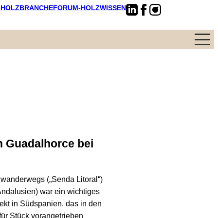
-HOLZBRANCHE
FORUM-HOLZWISSEN
Menü
n Guadalhorce bei
wanderwegs („Senda Litoral“)
Andalusien) war ein wichtiges
kt in Südspanien, das in den
ür Stück vorangetrieben