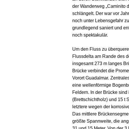
der Wanderweg „Caminito d
schlängelt. Der war vor Jah
noch unter Lebensgefahr zu 
grundlegend saniert und en
noch spektakulär.
Um den Fluss zu überquere
Flussdelta am Rande des do
insgesamt 273 m langes Br
Brücke verbindet die Prom
Vorort Guadalmar. Zentrale
eine wellenförmige Bogenb
Feldern. In der Brücke sind
(Brettschichtholz) und 15 t
letztere wegen der korrosiv
Das mittlere Brückensegmen
größte Spannweite, die an
31 und 15 Meter. Von der 3