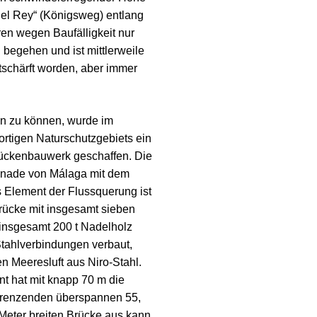
el Rey“ (Königsweg) entlang
ren wegen Baufälligkeit nur
begehen und ist mittlerweile
tschärft worden, aber immer
n zu können, wurde im
rtigen Naturschutzgebiets ein
ückenbauwerk geschaffen. Die
enade von Málaga mit dem
s Element der Flussquerung ist
rücke mit insgesamt sieben
 insgesamt 200 t Nadelholz
 Stahlverbindungen verbaut,
en Meeresluft aus Niro-Stahl.
t hat mit knapp 70 m die
grenzenden überspannen 55,
 Meter breiten Brücke aus kann