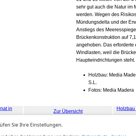
sehr gut auch die Natur im
werden. Wegen des Risiko
Mündungsdelta und der Erw
Anstiegs des Meeresspiege
Brückenkonstruktion auf 7
angehoben. Das erforderte
Windlasten, weil die Brücke
Hauptwindrichtungen steht.
Holzbau: Media Mader
S.L.
Fotos: Media Madera
nat in
Holzbau 
Zur Übersicht
rights © 2026 - forum-holzbau.com |
AGB
|
Datenschutz
|
Barrie