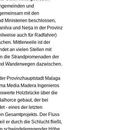
engemeinden und
gemeinsam mit den
d Ministerien beschlossen,
nilva und Nerja in der Provinz
ilweise auch für Radfahrer)
hen. Mittlerweile ist der
indet an vielen Stellen mit
n die Strandpromenaden der
 und Wanderwegen dazwischen.
er Provinzhauptstadt Malaga
rma Media Madera Ingenieros
nswerte Holzbrücke über die
lhorce gebaut, der bei
t - eines der letzten
en Gesamtprojekts. Der Fluss
l er durch die Schlucht fließt,
 in schwindelerregender Höhe