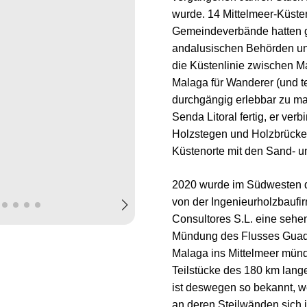
wurde. 14 Mittelmeer-Küst
Gemeindeverbände hatten 
andalusischen Behörden un
die Küstenlinie zwischen Ma
Malaga für Wanderer (und te
durchgängig erlebbar zu mac
Senda Litoral fertig, er verb
Holzstegen und Holzbrücke
Küstenorte mit den Sand-
2020 wurde im Südwesten d
von der Ingenieurholzbaufi
Consultores S.L. eine sehe
Mündung des Flusses Guada
Malaga ins Mittelmeer münde
Teilstücke des 180 km lang
ist deswegen so bekannt, wei
an deren Steilwänden sich