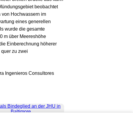
 Mündungsgebiet beobachtet
s von Hochwassern im
artung eines generellen
ls wurde die gesamte
,10 m über Meereshöhe
 die Einberechnung höherer
 quer zu zwei
a Ingenieros Consultores
als Bindeglied an der JHU in
Baltimore
refreiheit
|
Impressum