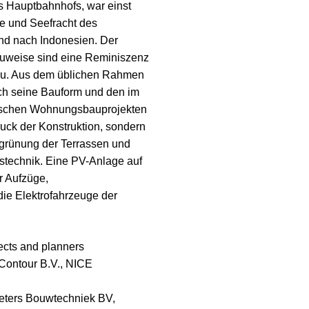
s Hauptbahnhofs, war einst
e und Seefracht des
nd nach Indonesien. Der
uweise sind eine Reminiszenz
au. Aus dem üblichen Rahmen
rch seine Bauform und den im
tischen Wohnungsbauprojekten
uck der Konstruktion, sondern
grünung der Terrassen und
stechnik. Eine PV-Anlage auf
r Aufzüge,
ie Elektrofahrzeuge der
tects and planners
ontour B.V., NICE
eters Bouwtechniek BV,