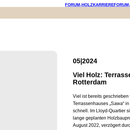
FORUM-HOLZKARRIERE
FORUM
05|2024
Viel Holz: Terras
Rotterdam
Viel ist bereits geschrieb
Terrassenhauses „Sawa“ in R
schnell. Im Lloyd-Quartier 
lange geplanten Holzbaupro
August 2022, verzögert dur