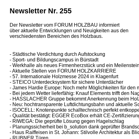
Newsletter Nr. 255
Der Newsletter vom FORUM HOLZBAU informiert
über aktuelle Entwicklungen und Neuigkeiten aus den
verschiedensten Bereichen des Holzbaus.
- Städtische Verdichtung durch Aufstockung
- Sport- und Bildungscampus in Bürstadt
- Werkhalle als neues Firmenherzstück und ein Meilenstein
- Aktuelle Stellen von FORUM HOLZKARRIERE
- 57. Internationale Holzmesse 2024 in Klagenfurt
- STEICO Unterdecksystem für sichere Unterdächer
- James Hardie Europe: Noch mehr Möglichkeiten für den
- Bei jedem Wetter lieferfähig: Knauf Elements trifft den Na
- HASSLACHER Gruppe bekommt Anerkennung beim Holzb
- Neu: hochtransparente Luftdichtungsbahn und aktuelle S
- ISOCELL: Knotenpunkte schalltechnisch perfekt entkopp
- Qualität bestätigt: EGGER EcoBox erhält CE-Zertifizierun
- RIWEGA: Die geprüfte Lösung gegen Hagelschlag
- Planungssicherheit bei b_solution dank geprüfter Brands
- Haus Raiffeisen in St. Johann: Stilvolle Architektur als Bl
- RUBNER Türen