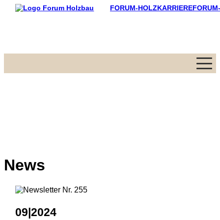
FORUM-HOLZKARRIERE
FORUM
Menü
News
09|2024