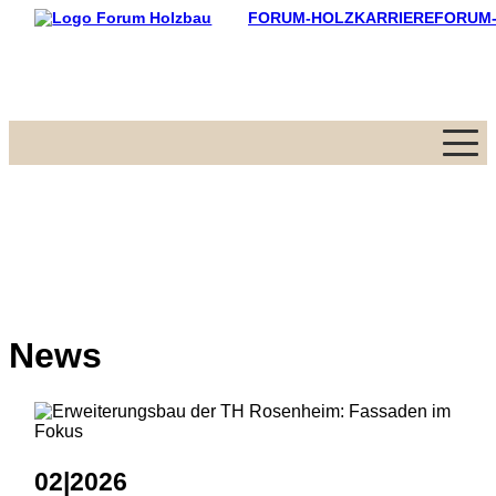
FORUM-HOLZKARRIERE
FORUM
Menü
News
02|2026