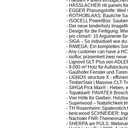
- Hardie® Panels ermöglichen 
- HASSLACHER rib panels für 
- EGGER Planungshilfe: Weil wi
- ROTHOBLAAS: Bauliche Sani
- ISOCELL PowerBox: Saubere 
- Der neue binderholz Imagefilm
- Design für die Fertigung: Wi
- pro clima®: 10 Argumente 
- SIGA – So individuell wie du:
- RIWEGA: Ein komplettes So
- Any customer can have a HCW 
- isofloc präsentiert zwei neu
- Lignovit GLT Plus von ADLE
- 9.000 m³ Holz für Aufstock
- Gaulhofer Fenster und Türen
- LIGNO® structure X - effizie
- TimberStair | Massive CLT-T
- SIHGA Pick Max® - Heben, w
- Topaktuell: PAVATEX Brosch
- Vier Höfe für Gießen: Holzbau
- Superwood – Natürlichkeit tri
- TH Rosenheim: Spatenstich 
- best wood SCHNEIDER: Ingen
- Nächster FNR-Themennachm
- SHERPA am PULS: Webinar 