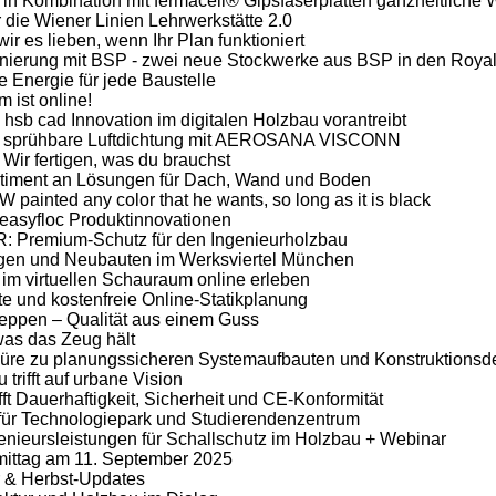
in Kombination mit fermacell® Gipsfaserplatten ganzheitliche
die Wiener Linien Lehrwerkstätte 2.0
r es lieben, wenn Ihr Plan funktioniert
erung mit BSP - zwei neue Stockwerke aus BSP in den Royal
Energie für jede Baustelle
 ist online!
e hsb cad Innovation im digitalen Holzbau vorantreibt
für sprühbare Luftdichtung mit AEROSANA VISCONN
 Wir fertigen, was du brauchst
rtiment an Lösungen für Dach, Wand und Boden
painted any color that he wants, so long as it is black
e easyfloc Produktinnovationen
R: Premium-Schutz für den Ingenieurholzbau
ungen und Neubauten im Werksviertel München
 im virtuellen Schauraum online erleben
nte und kostenfreie Online-Statikplanung
reppen – Qualität aus einem Guss
as das Zeug hält
üre zu planungssicheren Systemaufbauten und Konstruktionsde
 trifft auf urbane Vision
fft Dauerhaftigkeit, Sicherheit und CE-Konformität
für Technologiepark und Studierendenzentrum
ieursleistungen für Schallschutz im Holzbau + Webinar
ittag am 11. September 2025
& Herbst-Updates