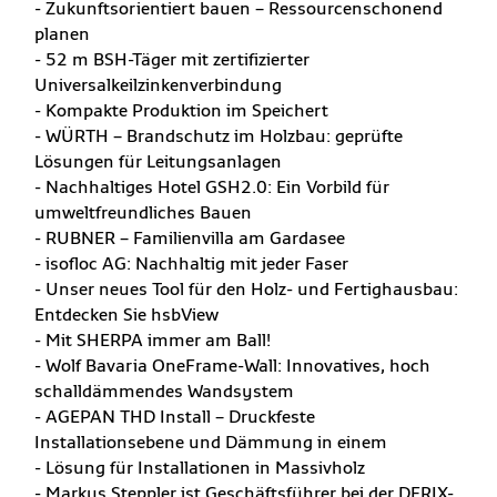
- Zukunftsorientiert bauen – Ressourcenschonend
planen
- 52 m BSH-Täger mit zertifizierter
Universalkeilzinkenverbindung
- Kompakte Produktion im Speichert
- WÜRTH – Brandschutz im Holzbau: geprüfte
Lösungen für Leitungsanlagen
- Nachhaltiges Hotel GSH2.0: Ein Vorbild für
umweltfreundliches Bauen
- RUBNER – Familienvilla am Gardasee
- isofloc AG: Nachhaltig mit jeder Faser
- Unser neues Tool für den Holz- und Fertighausbau:
Entdecken Sie hsbView
- Mit SHERPA immer am Ball!
- Wolf Bavaria OneFrame-Wall: Innovatives, hoch
schalldämmendes Wandsystem
- AGEPAN THD Install – Druckfeste
Installationsebene und Dämmung in einem
- Lösung für Installationen in Massivholz
- Markus Steppler ist Geschäftsführer bei der DERIX-