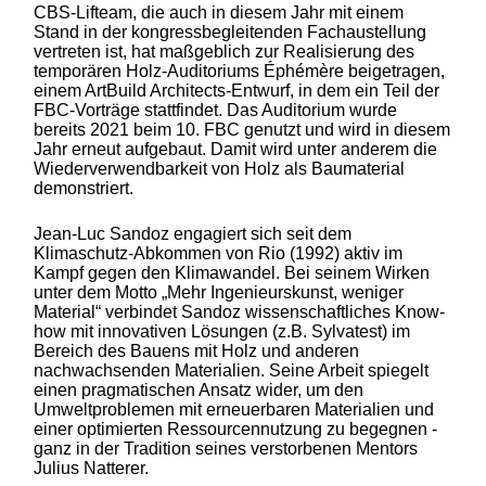
CBS-Lifteam, die auch in diesem Jahr mit einem
Stand in der kongressbegleitenden Fachaustellung
vertreten ist, hat maßgeblich zur Realisierung des
temporären Holz-Auditoriums Éphémère beigetragen,
einem ArtBuild Architects-Entwurf, in dem ein Teil der
FBC-Vorträge stattfindet. Das Auditorium wurde
bereits 2021 beim 10. FBC genutzt und wird in diesem
Jahr erneut aufgebaut. Damit wird unter anderem die
Wiederverwendbarkeit von Holz als Baumaterial
demonstriert.
Jean-Luc Sandoz engagiert sich seit dem
Klimaschutz-Abkommen von Rio (1992) aktiv im
Kampf gegen den Klimawandel. Bei seinem Wirken
unter dem Motto „Mehr Ingenieurskunst, weniger
Material“ verbindet Sandoz wissenschaftliches Know-
how mit innovativen Lösungen (z.B. Sylvatest) im
Bereich des Bauens mit Holz und anderen
nachwachsenden Materialien. Seine Arbeit spiegelt
einen pragmatischen Ansatz wider, um den
Umweltproblemen mit erneuerbaren Materialien und
einer optimierten Ressourcennutzung zu begegnen -
ganz in der Tradition seines verstorbenen Mentors
Julius Natterer.