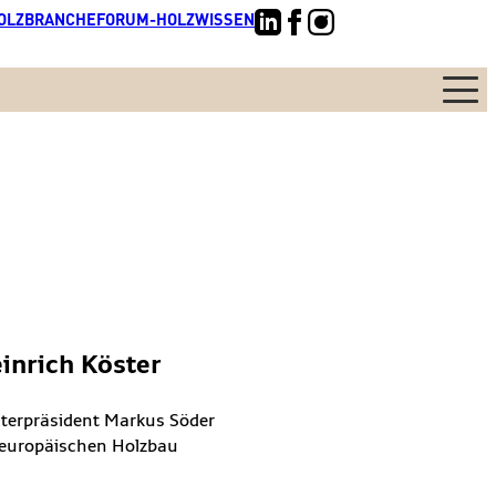
OLZBRANCHE
FORUM-HOLZWISSEN
Menü
einrich Köster
isterpräsident Markus Söder
n europäischen Holzbau