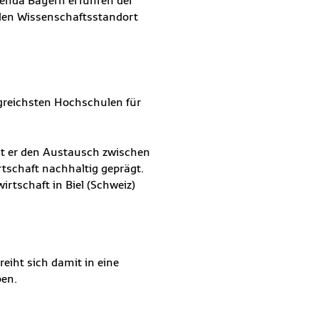
genda Bayern erfuhren der
den Wissenschaftsstandort
lgreichsten Hochschulen für
t er den Austausch zwischen
tschaft nachhaltig geprägt.
rtschaft in Biel (Schweiz)
eiht sich damit in eine
ben.