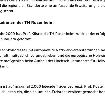
ines beharrlichen Einsatzes und Mitteln aus der Hightech A
ie regionalen Standorte eine umfassende Erweiterung, die 
 stärkt.
teine an der TH Rosenheim
ahr 2009 hat Prof. Köster die TH Rosenheim zu einer der erfo
n Bayern geformt:
 Fachkongresse und europaweite Netzwerkveranstaltungen ha
haft maßgeblich vorangetrieben und die europäische Holzwir
kte maßgeblich beim Aufbau der Hochschulstandorte für Holzwi
 mit.
 ist auf maximal 2.000 lebende Träger begrenzt. Prof. Köster r
ichkeiten ein, die sich um den Freistaat verdient gemacht ha