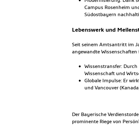
Modernisierung: Dank se
Campus Rosenheim und d
Südostbayern nachhaltig
Lebenswerk und Meilens
Seit seinem Amtsantritt im J
angewandte Wissenschaften i
Wissenstransfer: Durch
Wissenschaft und Wirtsc
Globale Impulse: Er wir
und Vancouver (Kanada)
Der Bayerische Verdienstorden
prominente Riege von Persönl