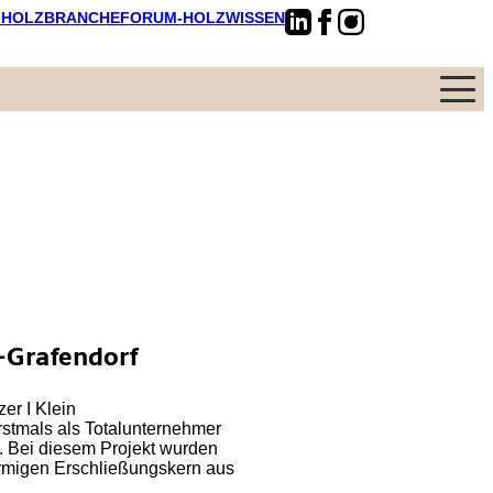
-HOLZBRANCHE
FORUM-HOLZWISSEN
Menü
-Grafendorf
er I Klein
stmals als Totalunternehmer
. Bei diesem Projekt wurden
rmigen Erschließungskern aus