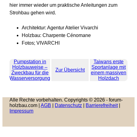
hier immer wieder um praktische Anleitungen zum
Strohbau gehen wird.
Architektur: Agentur Atelier Vivarchi
Holzbau: Charpente Cénomane
Fotos; VIVARCHI
Pumpstation in
Taiwans erste
Holzbauweise –
Sportanlage mit
Zur Übersicht
Zweckbau für die
einem massiven
Wasserversorgung
Holzdach
Alle Rechte vorbehalten. Copyrights © 2026 - forum-
holzbau.com |
AGB
|
Datenschutz
|
Barrierefreiheit
|
Impressum