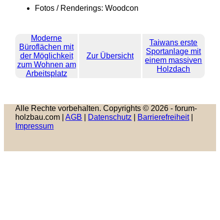
Fotos / Renderings: Woodcon
Moderne
Taiwans erste
Büroflächen mit
Sportanlage mit
der Möglichkeit
Zur Übersicht
einem massiven
zum Wohnen am
Holzdach
Arbeitsplatz
Alle Rechte vorbehalten. Copyrights © 2026 - forum-
holzbau.com |
AGB
|
Datenschutz
|
Barrierefreiheit
|
Impressum