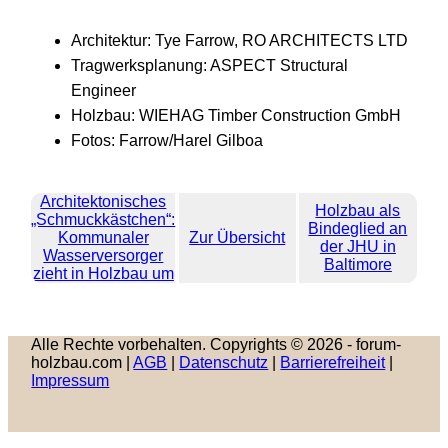
Architektur: Tye Farrow, RO ARCHITECTS LTD
Tragwerksplanung: ASPECT Structural
Engineer
Holzbau: WIEHAG Timber Construction GmbH
Fotos: Farrow/Harel Gilboa
Architektonisches
Holzbau als
„Schmuckkästchen“:
Bindeglied an
Kommunaler
Zur Übersicht
der JHU in
Wasserversorger
Baltimore
zieht in Holzbau um
Alle Rechte vorbehalten. Copyrights © 2026 - forum-
holzbau.com |
AGB
|
Datenschutz
|
Barrierefreiheit
|
Impressum