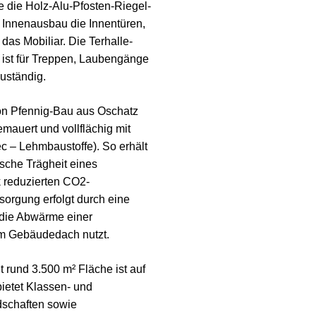
e die Holz-Alu-Pfosten-Riegel-
 Innenausbau die Innentüren,
as Mobiliar. Die Terhalle-
ist für Treppen, Laubengänge
uständig.
n Pfennig-Bau aus Oschatz
mauert und vollflächig mit
c – Lehmbaustoffe). So erhält
sche Trägheit eines
 reduzierten CO2-
orgung erfolgt durch eine
die Abwärme einer
em Gebäudedach nutzt.
rund 3.500 m² Fläche ist auf
ietet Klassen- und
dschaften sowie