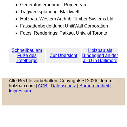
Generalunternehmer: Pomerleau
Tragwerksplanung: Blackwell
Holzbau: Western Archrib, Timber Systems Ltd.
Fassadenbekleidung: UnitiWall Corporation
Fotos, Renderings: Patkau, Univ. of Toronto
Schnellbau am
Holzbau als
Fuße des
Zur Übersicht
Bindeglied an der
Tafelbergs
JHU in Baltimore
Alle Rechte vorbehalten. Copyrights © 2026 - forum-
holzbau.com |
AGB
|
Datenschutz
|
Barrierefreiheit
|
Impressum