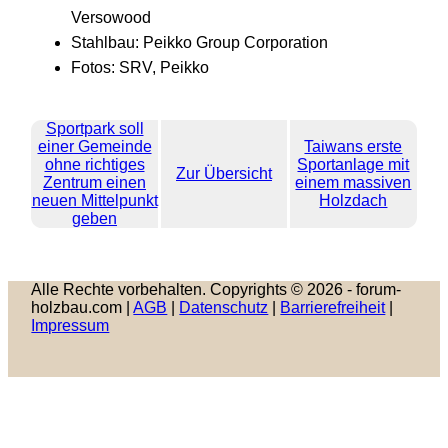
Versowood
Stahlbau: Peikko Group Corporation
Fotos: SRV, Peikko
Sportpark soll
einer Gemeinde
Taiwans erste
ohne richtiges
Sportanlage mit
Zur Übersicht
Zentrum einen
einem massiven
neuen Mittelpunkt
Holzdach
geben
Alle Rechte vorbehalten. Copyrights © 2026 - forum-
holzbau.com |
AGB
|
Datenschutz
|
Barrierefreiheit
|
Impressum