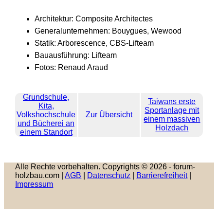
Architektur: Composite Architectes
Generalunternehmen: Bouygues, Wewood
Statik: Arborescence, CBS-Lifteam
Bauausführung: Lifteam
Fotos: Renaud Araud
Grundschule,
Taiwans erste
Kita,
Sportanlage mit
Volkshochschule
Zur Übersicht
einem massiven
und Bücherei an
Holzdach
einem Standort
Alle Rechte vorbehalten. Copyrights © 2026 - forum-
holzbau.com |
AGB
|
Datenschutz
|
Barrierefreiheit
|
Impressum