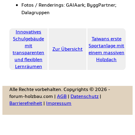
Fotos / Renderings: GAIAark; ByggPartner;
Dalagruppen
Innovatives
Schulgebäude
Taiwans erste
mit
Sportanlage mit
Zur Übersicht
transparenten
einem massiven
und flexiblen
Holzdach
Lernräumen
Alle Rechte vorbehalten. Copyrights © 2026 -
forum-holzbau.com |
AGB
|
Datenschutz
|
Barrierefreiheit
|
Impressum